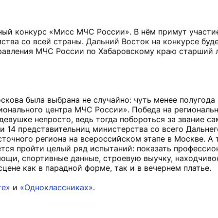
нный конкурс «Мисс МЧС России». В нём примут участи
тва со всей страны. Дальний Восток на конкурсе буд
равления МЧС России по Хабаровскому краю старший 
скова была выбрана не случайно: чуть менее полугода
ионального центра МЧС России». Победа на региональ
девушке непросто, ведь тогда побороться за звание с
 14 представительниц министерства со всего Дальнег
точного региона на всероссийском этапе в Москве. А 
ётся пройти целый ряд испытаний: показать профессио
ощи, спортивные данные, строевую выучку, находчиво
сцене как в парадной форме, так и в вечернем платье.
те»
и
«Одноклассниках»
.