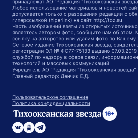
принадлежат АО "Редакция "Тихоокеанская звезда
Любое использование материалов и новостей сай
допускается только с разрешения редакции с обя
гиперссылкой (hiperlink) на сайт http://toz.su
Часть изображений взяты из открытых источнико
являетесь автором фото, сообщите нам об этом.
ссылку на авторство или удалим фото по Вашему
Сетевое издание Тихоокеанская звезда, свидетел
регистрации ЭЛ № ФС77-75133 выдано 07.03.2019
службой по надзору в сфере связи, информацион
технологий и массовых коммуникаций
Учредитель АО "Редакция "Тихоокеанская звезда
Главный редактор: Денчик Е.Д.
Пользовательское соглашение
Политика конфиденциальности
возрастное ограничение 16+
ссылка на главную
ссылка на страницу в Вконтакте
ссылка на страницу в Одноклассниках
ссылка на канал в Телеграмм