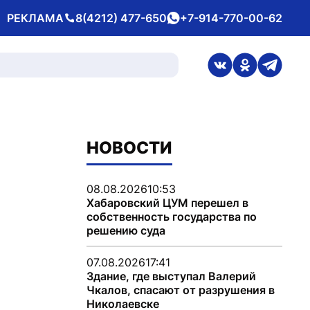
РЕКЛАМА
8(4212) 477-650
+7-914-770-00-62
Телефон
whatsApp
ссылка на стран
ссылка на 
ссылка
НОВОСТИ
08.08.2026
10:53
Хабаровский ЦУМ перешел в
собственность государства по
решению суда
07.08.2026
17:41
Здание, где выступал Валерий
Чкалов, спасают от разрушения в
Николаевске