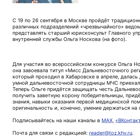
С 19 по 26 сентября в Москве пройдёт традицио
различных подразделений «чрезвычайного» ведомс
представлять старший юрисконсульт Главного уп
внутренней службы Ольга Носкова (на фото).
Для участия во всероссийском конкурсе Ольга Но
она завоевала титул «Мисс Дальневосточного рег
который проходил в Хабаровске в апреле, далась 
умной дальневосточной сотрудницы МЧС приехали
Теперь Ольге придётся защищать честь Дальневос
получить заветную корону победительницы, прид
знания, навыки оказания первой медицинской пом
оригинальность и, конечно, умение держаться на 
Подписывайтесь на наши каналы в
MAX
,
«ВКонтак
Почта для связи с редакцией:
reader@toz.khv.ru
.