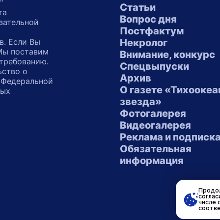
"
Статьи
та
Вопрос дня
зательной
Постфактум
в. Если Вы
Некролог
 Мы поставим
Внимание, конкурс
 требованию.
Спецвыпуски
ьство о
Архив
 Федеральной
О газете «Тихоокеа
ных
звезда»
"
Фотогалерея
Видеогалерея
Реклама и подписк
Обязательная
информация
Продол
соглас
числе 
соотве