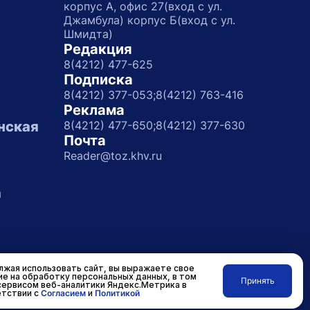
корпус А, офис 27(вход с ул.
Джамбула) корпус Б(вход с ул.
Шмидта)
Редакция
8(4212) 477-625
Подписка
8(4212) 377-053;
8(4212) 763-416
Реклама
нская
8(4212) 477-650;
8(4212) 377-630
Почта
Reader@toz.khv.ru
а
жая использовать сайт, вы выражаете свое
ие на обработку персональных данных, в том
Принять
сервисом веб-аналитики Яндекс.Метрика в
Разработано в
RASA
тствии с
Согласием
и
Политикой