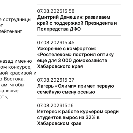
07.08.2026
15:58
Дмитрий Демешин: развиваем
е сотрудницы
край с поддержкой Президента и
ет
Полпредства ДФО
лейтенант
07.08.2026
15:45
Ускорение с комфортом:
«Ростелеком» построил оптику
еще для 3 000 домохозяйств
 назад именно
Хабаровского края
ном конкурсе,
амой красивой и
о Востока.
07.08.2026
15:37
там, чтобы
Лагерь «Олимп» примет первую
нальные
семейную смену осенью
сть,
07.08.2026
15:16
Интерес к работе курьером среди
студентов вырос на 32% в
Хабаровском крае