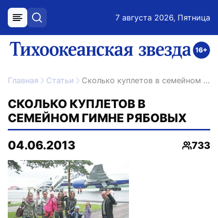
7 августа 2026, Пятница
меню
поиск
возрастное ограничение 16+
ссылка на главную
Главная
Статьи
Сколько куплетов в семейном гимне Рябовых
СКОЛЬКО КУПЛЕТОВ В
СЕМЕЙНОМ ГИМНЕ РЯБОВЫХ
04.06.2013
733
Просмо