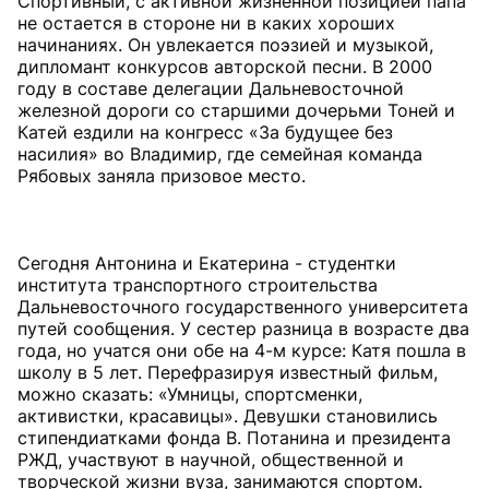
Спортивный, с активной жизненной позицией папа
не остается в стороне ни в каких хороших
начинаниях. Он увлекается поэзией и музыкой,
дипломант конкурсов авторской песни. В 2000
году в составе делегации Дальневосточной
железной дороги со старшими дочерьми Тоней и
Катей ездили на конгресс «За будущее без
насилия» во Владимир, где семейная команда
Рябовых заняла призовое место.
Сегодня Антонина и Екатерина - студентки
института транспортного строительства
Дальневосточного государственного университета
путей сообщения. У сестер разница в возрасте два
года, но учатся они обе на 4-м курсе: Катя пошла в
школу в 5 лет. Перефразируя известный фильм,
можно сказать: «Умницы, спортсменки,
активистки, красавицы». Девушки становились
стипендиатками фонда В. Потанина и президента
РЖД, участвуют в научной, общественной и
творческой жизни вуза, занимаются спортом.