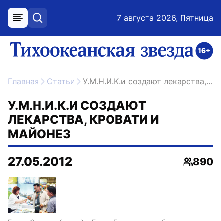
7 августа 2026, Пятница
меню
поиск
возрастное ограничение 16+
ссылка на главную
Главная
Статьи
У.М.Н.И.К.и создают лекарства, кровати и майонез
У.М.Н.И.К.И СОЗДАЮТ
ЛЕКАРСТВА, КРОВАТИ И
МАЙОНЕЗ
27.05.2012
890
Просмо