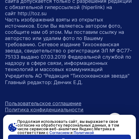
сайта допускается только с разрешения редакции
с обязательной гиперссылкой (hiperlink) на
сайт http://toz.su
Часть изображений взяты из открытых
источников. Если Вы являетесь автором фото,
сообщите нам об этом. Мы поставим ссылку на
авторство или удалим фото по Вашему
требованию. Сетевое издание Тихоокеанская
звезда, свидетельство о регистрации ЭЛ № ФС77-
75133 выдано 07.03.2019 Федеральной службой по
надзору в сфере связи, информационных
технологий и массовых коммуникаций
Учредитель АО "Редакция "Тихоокеанская звезда"
Главный редактор: Денчик Е.Д.
Пользовательское соглашение
Политика конфиденциальности
Продолжая использовать сайт, вы выражаете свое
возрастное ограничение 16+
ссылка на главную
согласие на обработку персональных данных, в том
числе сервисом веб-аналитики Яндекс.Метрика в
соответствии с
Согласием
и
Политикой
ссылка на страницу в Вконтакте
ссылка на страницу в Одно
ссылка на канал в Тел