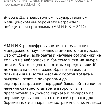
Елена Слугина (слева) и Елена Бородина - победители
программы У.М.Н.И.К.
Вчера в Дальневосточном государственном
медицинском университете награждали
победителей программы «У.М.Н.И.К. - 2012».
У.М.Н.И.К. расшифровывается как «участник
молодежного научно-инновационного конкурса».
Это студенты, аспиранты и научные сотрудники не
только из Хабаровска и Комсомольска-на-Амуре,
но и из Благовещенска, которые представили 19
докладов на самые разнообразные темы: от
повышения качества местных сортов томата и
выпуска котлет с дикоросами до
эндопротезирования передней брюшной стенки, от
лечения сахарного диабета второго типа
препаратами амурского бархата и лекарств из
черники до высокотехнологичной кровати для
беременных и аппаратно-программного комплекса