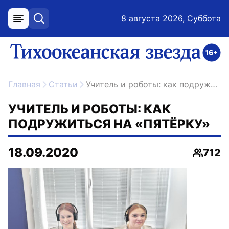
8 августа 2026, Суббота
меню
поиск
возрастное ограничение 16+
ссылка на главную
Главная
Статьи
Учитель и роботы: как подружиться на «пятёрку»
УЧИТЕЛЬ И РОБОТЫ: КАК
ПОДРУЖИТЬСЯ НА «ПЯТЁРКУ»
18.09.2020
712
Просм