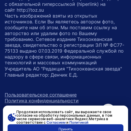
с обязательной гиперссылкой (hiperlink) на
сайт http://toz.su
Часть изображений взяты из открытых
источников. Если Вы являетесь автором фото,
сообщите нам об этом. Мы поставим ссылку на
авторство или удалим фото по Вашему
требованию. Сетевое издание Тихоокеанская
звезда, свидетельство о регистрации ЭЛ № ФС77-
75133 выдано 07.03.2019 Федеральной службой по
надзору в сфере связи, информационных
технологий и массовых коммуникаций
Учредитель АО "Редакция "Тихоокеанская звезда"
Главный редактор: Денчик Е.Д.
Пользовательское соглашение
Политика конфиденциальности
Продолжая использовать сайт, вы выражаете свое
возрастное ограничение 16+
ссылка на главную
согласие на обработку персональных данных, в том
числе сервисом веб-аналитики Яндекс.Метрика в
соответствии с
Согласием
и
Политикой
ссылка на страницу в Вконтакте
ссылка на страницу в Одно
ссылка на канал в Тел
Принять