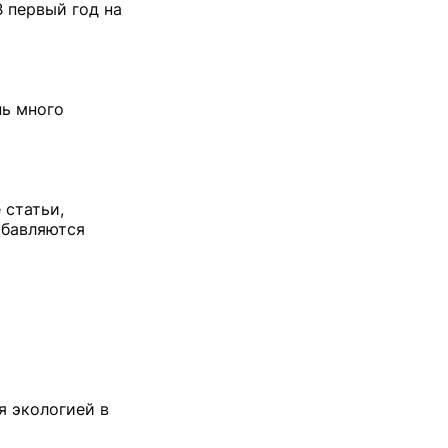
В первый год на
нь много
 статьи,
обавляются
я экологией в