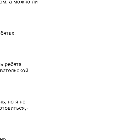
гом, а можно ли
бятах,
ь ребята
овательской
ь, но я не
товиться, -
 но