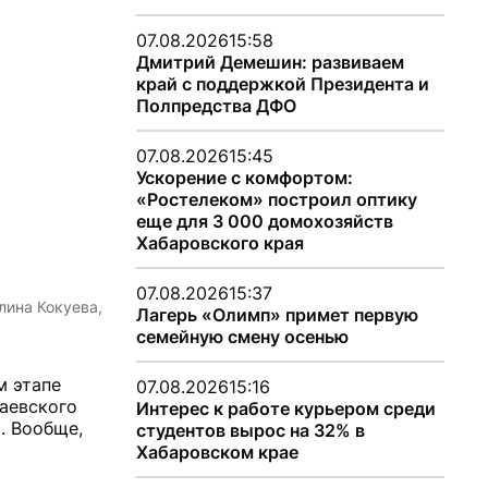
07.08.2026
15:58
Дмитрий Демешин: развиваем
край с поддержкой Президента и
Полпредства ДФО
07.08.2026
15:45
Ускорение с комфортом:
«Ростелеком» построил оптику
еще для 3 000 домохозяйств
Хабаровского края
07.08.2026
15:37
лина Кокуева,
Лагерь «Олимп» примет первую
семейную смену осенью
м этапе
07.08.2026
15:16
аевского
Интерес к работе курьером среди
. Вообще,
студентов вырос на 32% в
Хабаровском крае