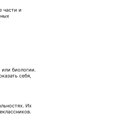
е части и
нных
 или биологии.
оказать себя,
альностях. Их
шеклассников.