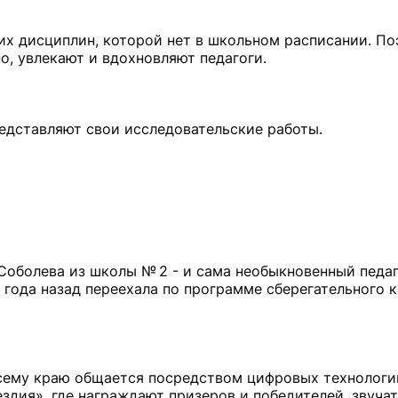
их дисциплин, которой нет в школьном расписании. По
но, увлекают и вдохновляют педагоги.
редставляют свои исследовательские работы.
Соболева из школы № 2 - и сама необыкновенный педаг
 года назад переехала по программе сберегательного к
сему краю общается посредством цифровых технологий
здия», где награждают призеров и победителей, звучат