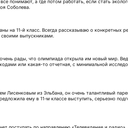
все понимают, а где потом работать, если стать эколо
Зоя Соболева.
ны на 11-й класс. Всегда рассказываю о конкретных ре
 своими выпускниками.
 очень рады, что олимпиада открыла им новый мир. Вед
отходами или какая-то отчетная, с минимальной исслед
ем Лисенковым из Эльбана, он очень талантливый парен
редложила ему в 11-м классе выступить, серьезно подго
чет поступать по направлению «Телевидение и радио»,