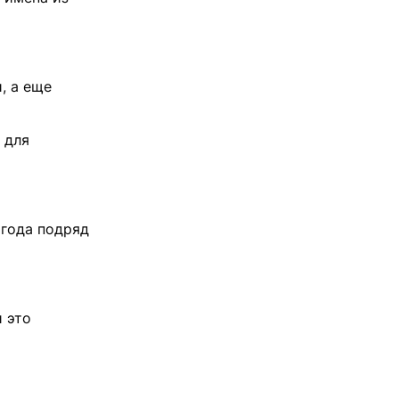
, а еще
 для
 года подряд
и это