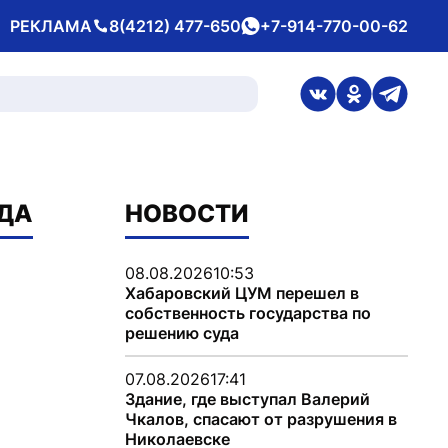
РЕКЛАМА
8(4212) 477-650
+7-914-770-00-62
Телефон
whatsApp
ссылка на стран
ссылка на 
ссылка
АДА
НОВОСТИ
08.08.2026
10:53
Хабаровский ЦУМ перешел в
собственность государства по
решению суда
07.08.2026
17:41
Здание, где выступал Валерий
Чкалов, спасают от разрушения в
Николаевске