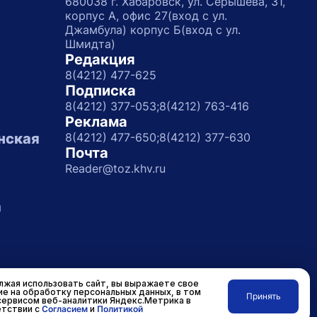
680038 г. Хабаровск, ул. Серышева, 31,
корпус А, офис 27(вход с ул.
Джамбула) корпус Б(вход с ул.
Шмидта)
Редакция
8(4212) 477-625
Подписка
8(4212) 377-053;
8(4212) 763-416
Реклама
нская
8(4212) 477-650;
8(4212) 377-630
Почта
Reader@toz.khv.ru
а
жая использовать сайт, вы выражаете свое
ие на обработку персональных данных, в том
Принять
сервисом веб-аналитики Яндекс.Метрика в
Разработано в
RASA
тствии с
Согласием
и
Политикой