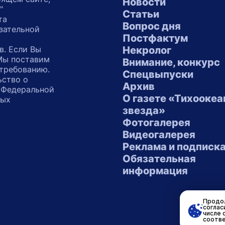
Новости
"
Статьи
та
Вопрос дня
зательной
Постфактум
в. Если Вы
Некролог
 Мы поставим
Внимание, конкурс
 требованию.
Спецвыпуски
ьство о
Архив
 Федеральной
О газете «Тихоокеа
ных
звезда»
"
Фотогалерея
Видеогалерея
Реклама и подписк
Обязательная
информация
Продол
соглас
числе 
соотве