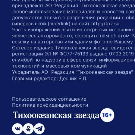
принадлежат АО "Редакция "Тихоокеанская звезда
Любое использование материалов и новостей сай
допускается только с разрешения редакции с обя
гиперссылкой (hiperlink) на сайт http://toz.su
Часть изображений взяты из открытых источнико
являетесь автором фото, сообщите нам об этом.
ссылку на авторство или удалим фото по Вашему
Сетевое издание Тихоокеанская звезда, свидетел
регистрации ЭЛ № ФС77-75133 выдано 07.03.2019
службой по надзору в сфере связи, информацион
технологий и массовых коммуникаций
Учредитель АО "Редакция "Тихоокеанская звезда
Главный редактор: Денчик Е.Д.
Пользовательское соглашение
Политика конфиденциальности
возрастное ограничение 16+
ссылка на главную
ссылка на страницу в Вконтакте
ссылка на страницу в Одноклассниках
ссылка на канал в Телеграмм