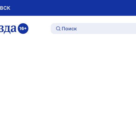
ОВСК
ю