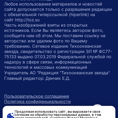
Любое использование материалов и новостей
сайта допускается только с разрешения редакции
с обязательной гиперссылкой (hiperlink) на
сайт http://toz.su
Часть изображений взяты из открытых
источников. Если Вы являетесь автором фото,
сообщите нам об этом. Мы поставим ссылку на
авторство или удалим фото по Вашему
требованию. Сетевое издание Тихоокеанская
звезда, свидетельство о регистрации ЭЛ № ФС77-
75133 выдано 07.03.2019 Федеральной службой по
надзору в сфере связи, информационных
технологий и массовых коммуникаций
Учредитель АО "Редакция "Тихоокеанская звезда"
Главный редактор: Денчик Е.Д.
Пользовательское соглашение
Политика конфиденциальности
Продолжая использовать сайт, вы выражаете свое
возрастное ограничение 16+
ссылка на главную
согласие на обработку персональных данных, в том
числе сервисом веб-аналитики Яндекс.Метрика в