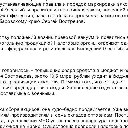
 устанавливающие правила и порядок маркировки алко
А 9 сентября правительство приняло закон, вносящий 
с-конференция, на которой на вопросы журналистов от
баровскому краю Сергей Вострецов.
тву положений возник правовой вакуум, и появились 
когольную продукцию? Налоговые органы отвечают одн
и - федеральная и региональная. Вышедший 9 сентябр
 говорилось, - повышение сбора средств в бюджет и б
я Вострецова, около 10,5 млрд. рублей уходит в бюдж
а от реализации алкоголя. Помимо того, что страдает
аносит вред здоровью людей. За последние годы от алк
опоставимые с военными.
а сбора акцизов, она худо-бедно продвигается. Уже 
тиям-производителям и семь складов оптовикам. Пост
та, в управлении МНС установлена аппаратура, позвол
их-код на марке. Существенно возросли налоговые по