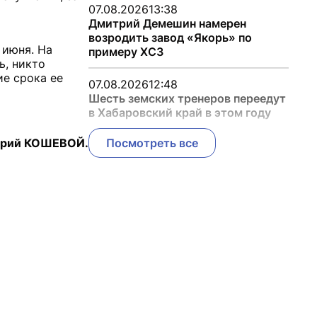
07.08.2026
13:38
Дмитрий Демешин намерен
возродить завод «Якорь» по
 июня. На
примеру ХСЗ
ь, никто
ие срока ее
07.08.2026
12:48
Шесть земских тренеров переедут
в Хабаровский край в этом году
рий КОШЕВОЙ.
Посмотреть все