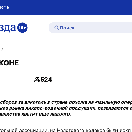
ОВСК
ю
не
АКОНЕ
524
Просмотры
боров за алкоголь в стране похожа на «мыльную опер
ков рынка ликеро-водочной продукции, развиваются с
налистов хватит еще надолго.
гольной ассоциации, из Налогового кодекса были искл