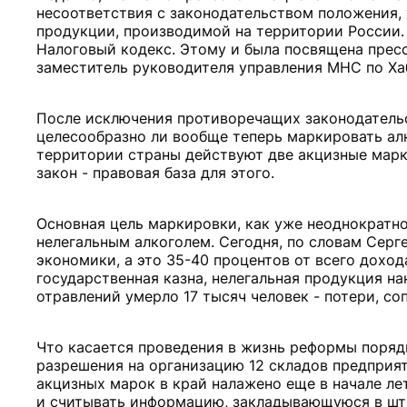
несоответствия с законодательством положения,
продукции, производимой на территории России. 
Налоговый кодекс. Этому и была посвящена прес
заместитель руководителя управления МНС по Ха
После исключения противоречащих законодательс
целесообразно ли вообще теперь маркировать ал
территории страны действуют две акцизные марк
закон - правовая база для этого.
Основная цель маркировки, как уже неоднократно
нелегальным алкоголем. Сегодня, по словам Серге
экономики, а это 35-40 процентов от всего доход
государственная казна, нелегальная продукция н
отравлений умерло 17 тысяч человек - потери, с
Что касается проведения в жизнь реформы порядк
разрешения на организацию 12 складов предприя
акцизных марок в край налажено еще в начале ле
и считывать информацию, закладывающуюся в штр