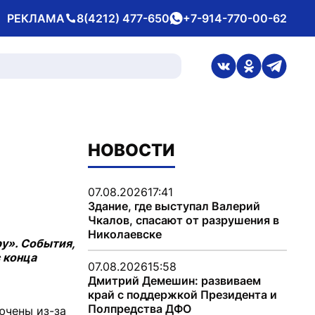
РЕКЛАМА
8(4212) 477-650
+7-914-770-00-62
Телефон
whatsApp
ссылка на стран
ссылка на 
ссылка
НОВОСТИ
07.08.2026
17:41
Здание, где выступал Валерий
Чкалов, спасают от разрушения в
Николаевске
у». События,
 конца
07.08.2026
15:58
Дмитрий Демешин: развиваем
край с поддержкой Президента и
Полпредства ДФО
ючены из-за