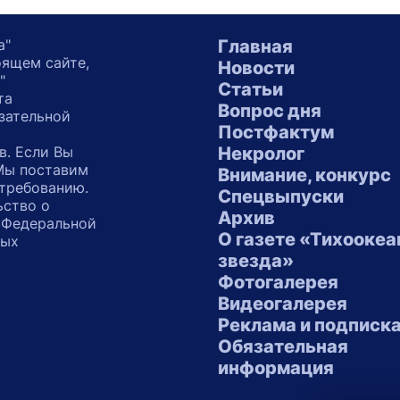
а"
Главная
оящем сайте,
Новости
"
Статьи
та
Вопрос дня
зательной
Постфактум
в. Если Вы
Некролог
 Мы поставим
Внимание, конкурс
 требованию.
Спецвыпуски
ьство о
Архив
 Федеральной
О газете «Тихоокеа
ных
звезда»
"
Фотогалерея
Видеогалерея
Реклама и подписк
Обязательная
информация