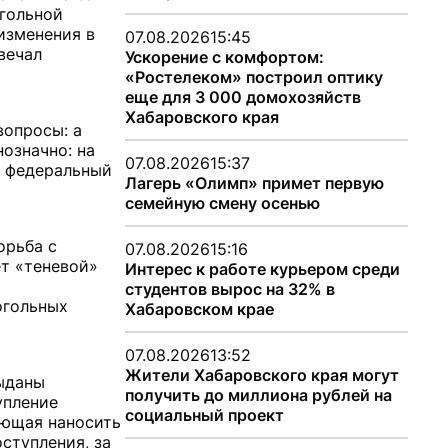
гольной
изменения в
07.08.2026
15:45
вечал
Ускорение с комфортом:
«Ростелеком» построил оптику
еще для 3 000 домохозяйств
Хабаровского края
вопросы: а
означно: на
07.08.2026
15:37
я федеральный
Лагерь «Олимп» примет первую
семейную смену осенью
орьба с
07.08.2026
15:16
ет «теневой»
Интерес к работе курьером среди
студентов вырос на 32% в
огольных
Хабаровском крае
07.08.2026
13:52
Жители Хабаровского края могут
выданы
получить до миллиона рублей на
упление
социальный проект
яющая наносить
ступления, за