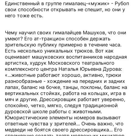
Единственный в группе гималаец-«мужик» - Рубоп
свои способности открывать не спешит, но они у
него тоже есть.
Чему научил своих гималайцев Машуков, что они
умеют? Его ат-тракцион способен держать
зрительскую публику примерно в течение часа.
Есть несколько уникальных трюков. Вот как
оценивает машуковских воспитанников народная
артистка, худрук Московского театрального
комплексного центра Наталья Юрьевна Дурова:
«...животные работают хорошо, активно, трюки
разнообразные - хождение на передних и задних
лапах, баланс на бочке, танцы, поклоны, баланс на
вертикальных стойках, работа на кольцах, игра в
мяч и другие. Дрессировщик работает уверенно,
спокойно, четко, мягко, следуя традиционной
дуровской школе работы с животными.
Юмористические элементы номеров вызывают
ответные чувства у зрителей... Очень важно, что
медведи не боятся своего дрессировщика... Его
стремление создать театр медвежьих миниатюр