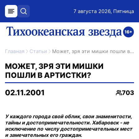
7 августа 2026, Пятница
меню
поиск
возрастное ограничение 16+
ссылка на главную
Главная
Статьи
Может, зря эти мишки пошли в артистки?
МОЖЕТ, ЗРЯ ЭТИ МИШКИ
ПОШЛИ В АРТИСТКИ?
02.11.2001
703
Просмо
У каждого города свой облик, свои знаменитости,
тайны и достопримечательности. Хабаровск - не
исключение по числу достопримечательных мест
и замечательных его граждан.