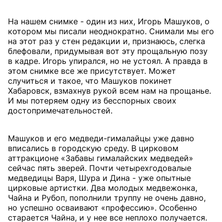
На нашем снимке - один из них, Игорь Машуков, о
котором мы писали неоднократно. Снимали мы его
на этот раз у стен редакции и, признаюсь, слегка
блефовали, придумывая вот эту прощальную позу
в кадре. Игорь упирался, но не устоял. А правда в
этом снимке все же присутствует. Может
случиться и такое, что Машуков покинет
Хабаровск, взмахнув рукой всем нам на прощанье.
И мы потеряем одну из бесспорных своих
достопримечательностей.
Машуков и его медведи-гималайцы уже давно
вписались в городскую среду. В цирковом
аттракционе «Забавы гималайских медведей»
сейчас пять зверей. Почти четырехгодовалые
медведицы Варя, Шура и Дина - уже опытные
цирковые артистки. Два молодых медвежонка,
Чайна и Рубоп, пополнили труппу не очень давно,
но успешно осваивают «профессию». Особенно
старается Чайна, и у нее все неплохо получается.