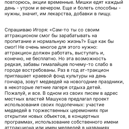
повторюсь, акции временные. Мишки едят каждый
день - утром и вечером. Еще и болеть способны -
нужны, значит, им лекарства, добавки в пищу.
Спрашиваю Игоря: «Сам-то ты со своим
аттракционом смог бы зарабатывать на
пропитание и нормальную жизнь?» Еще как бы
смог! Не очень многое для этого нужно:
аттракцион должен работать, выступать и,
конечно, не бесплатно. Но эта возможность
редкая, забавы гималайцев почему-то слабо в
городе востребованы. Раз в год ат-тракцион
приглашает краевой фонд культуры на день
гончара, зовут медведей на новогодние праздники,
в некоторые летние лагеря отдыха детей.
Пожалуй, и все. В одном из своих писем в адрес
местных властей Машуков предлагал проект
использования своих подопечных: участие
медведей в торжественных церемониях при
открытии новых объектов, в концертных
программах, использование собственного имени
аттракциона или имен медведей в названиях