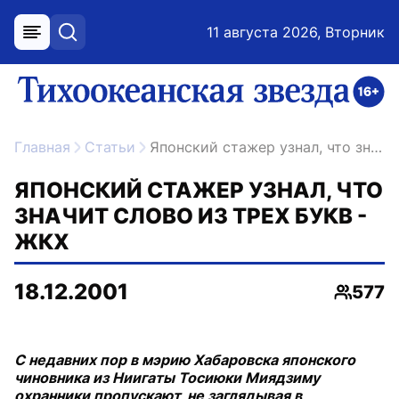
11 августа 2026, Вторник
меню
поиск
возрастное ограничение 16+
ссылка на главную
Главная
Статьи
Японский стажер узнал, что значит слово из трех букв - ЖКХ
ЯПОНСКИЙ СТАЖЕР УЗНАЛ, ЧТО
ЗНАЧИТ СЛОВО ИЗ ТРЕХ БУКВ -
ЖКХ
18.12.2001
577
Просмо
С недавних пор в мэрию Хабаровска японского
чиновника из Ниигаты Тосиюки Миядзиму
охранники пропускают, не заглядывая в