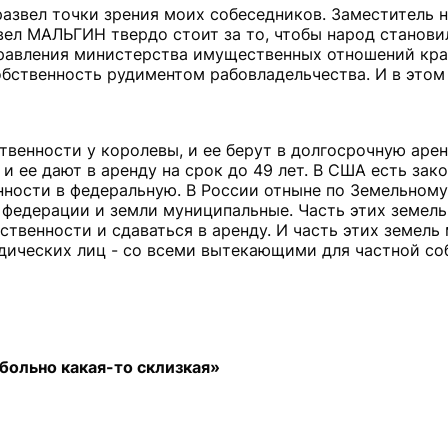
развел точки зрения моих собеседников. Заместитель 
вел МАЛЬГИН твердо стоит за то, чтобы народ станови
правления министерства имущественных отношений кр
бственность рудиментом рабовладельчества. И в этом
твенности у королевы, и ее берут в долгосрочную арен
и ее дают в аренду на срок до 49 лет. В США есть зако
ности в федеральную. В России отныне по Земельному
 федерации и земли муниципальные. Часть этих земел
твенности и сдаваться в аренду. И часть этих земель
идических лиц - со всеми вытекающими для частной со
больно какая-то склизкая»