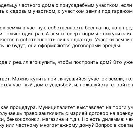
адельцу частного дома с приусадебным участком, если
ть с садовым участком, с участком земли под гаражом
ок земли в частную собственность бесплатно, но в пр
 только один раз. А землю сверх нормы - выкупить и
ляется в собственность лишь однажды. Участки земли 
ь не будут, они оформляются договорами аренды.
оде и решил его купить, чтобы построить дом? Это уж
твет. Можно купить приглянувшийся участок земли, то
ется частный дом с усадьбой, и, пожалуйста, стройте
кая процедура. Муниципалитет выставляет на торги у
получаешь право заключить с мэрией договор на аренду
, бензоколонки, магазина и т.д.). Но есть дилемма: че
джу или частному многоэтажному дому? Вопрос в совпа