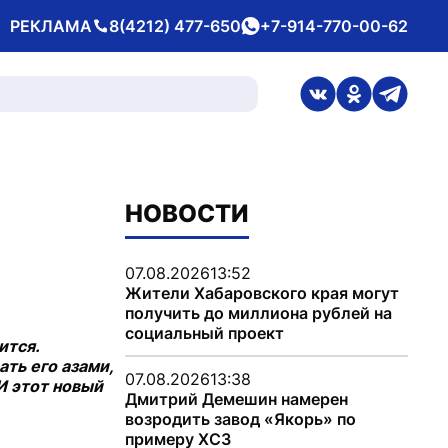
РЕКЛАМА
8(4212) 477-650
+7-914-770-00-62
Телефон
whatsApp
ссылка на стран
ссылка на 
ссылка
НОВОСТИ
07.08.2026
13:52
Жители Хабаровского края могут
получить до миллиона рублей на
социальный проект
ится.
ть его азами,
07.08.2026
13:38
И этот новый
Дмитрий Демешин намерен
возродить завод «Якорь» по
примеру ХСЗ