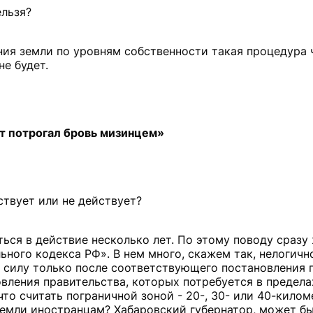
ельзя?
ения земли по уровням собственности такая процедура 
е будет.
рт потрогал бровь мизинцем»
ствует или не действует?
ться в действие несколько лет. По этому поводу сразу
ного кодекса РФ». В нем много, скажем так, нелогичн
 силу только после соответствующего постановления г
вления правительства, которых потребуется в предела
что считать пограничной зоной - 20-, 30- или 40-кило
земли иностранцам? Хабаровский губернатор, может бы