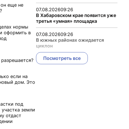
 он еще не
07.08.2026
09:26
?
В Хабаровском крае появится уже
третья «умная» площадка
еделах нормы
ли оформить в
07.08.2026
09:26
под
В южных районах ожидается
циклон
Посмотреть все
е разрешается?
лько если на
 новый дом. Это
частки под
 участка земли
му отдаст
дении