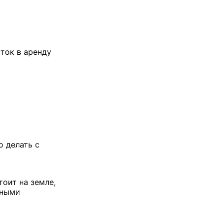
ток в аренду
 делать с
оит на земле,
бными