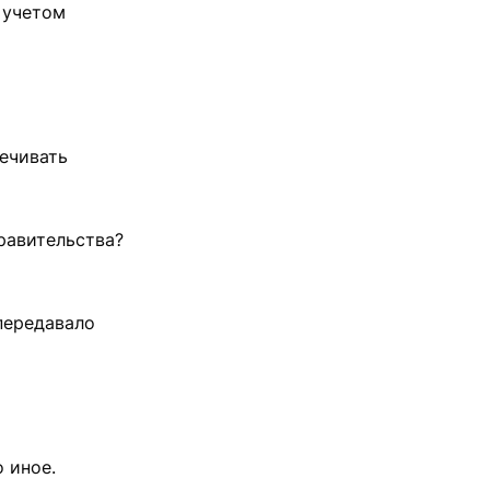
 учетом
печивать
равительства?
 передавало
 иное.