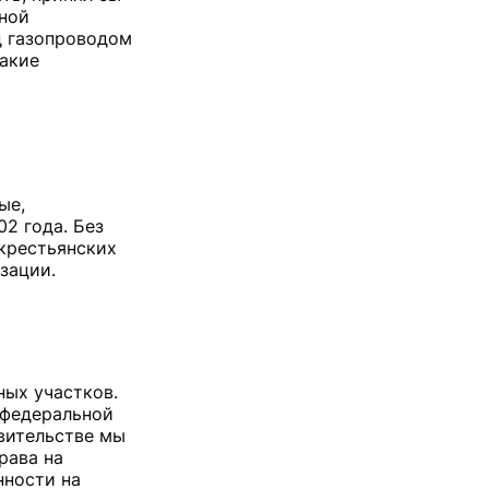
вной
д газопроводом
такие
ые,
2 года. Без
 крестьянских
зации.
ных участков.
 федеральной
авительстве мы
рава на
нности на