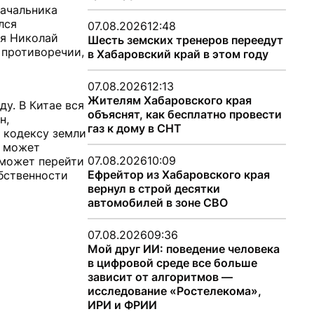
начальника
лся
07.08.2026
12:48
ая Николай
Шесть земских тренеров переедут
 противоречии,
в Хабаровский край в этом году
07.08.2026
12:13
Жителям Хабаровского края
ду. В Китае вся
объяснят, как бесплатно провести
н,
газ к дому в СНТ
 кодексу земли
ь может
07.08.2026
10:09
 может перейти
Ефрейтор из Хабаровского края
бственности
вернул в строй десятки
автомобилей в зоне СВО
07.08.2026
09:36
Мой друг ИИ: поведение человека
в цифровой среде все больше
зависит от алгоритмов —
исследование «Ростелекома»,
ИРИ и ФРИИ