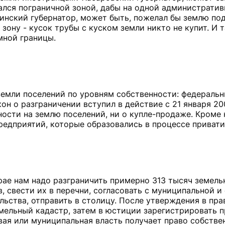
ался пограничной зоной, дабы на одной администрати
линский губернатор, может быть, пожелал бы землю по
зону - кусок трубы с куском земли никто не купит. И 
мной границы.
 земли поселений по уровням собственности: федеральн
н о разграничении вступил в действие с 21 января 200
ности на землю поселений, ни о купле-продаже. Кроме
предприятий, которые образовались в процессе привати
 крае нам надо разграничить примерно 313 тысяч земель
, свести их в перечни, согласовать с муниципальной и
льства, отправить в столицу. После утверждения в пр
мельный кадастр, затем в юстиции зарегистрировать п
вая или муниципальная власть получает право собстве