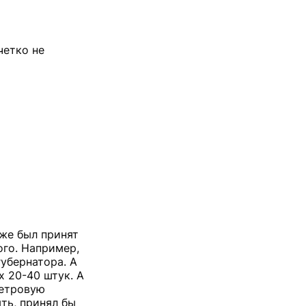
четко не
 же был принят
ого. Например,
убернатора. А
х 20-40 штук. А
метровую
ть, принял бы