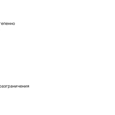
тепенно
.
 разграничения