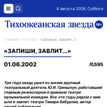
8 августа 2026, Суббота
меню
поиск
возрастное ограничение 16+
ссылка на главную
Главная
Статьи
«Запиши, завлит...»
«ЗАПИШИ, ЗАВЛИТ...»
01.06.2002
595
Просмо
Три года назад ушел из жизни крупный
театральный деятель Ю.И. Гриншпун, работавший
главным режиссером в краевом театре
музыкальной комедии. Все эти годы рядом с ним
шла и завлит театра Тамара Бабурова, автор
нашей публикации.