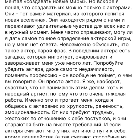
мечтал «создавать новые миры». Но вскоре я
понял, что создавать их можно только с актерами.
Они - тот самый материал, из которого лепится
новая вселенная. Они находятся рядом с нами и
переживают удивительные чувства для всех нас и
в нужный момент. Меня часто спрашивают, могу ли
я дать самое точное определение актерской игры,
но у меня нет ответа. Невозможно объяснить, что
такое актер, парой фраз. В поведении актера есть
загадка, которая интригует, очаровывает и
завораживает меня уже много лет. Попробуйте
убедить актера, даже самого неудачливого,
поменять профессию - он вообще не поймет, о чем
вы говорите. Он просто актер. Я же, наоборот,
счастлив, что не занимаюсь этим делом, хоть и
народный артист, потому что это очень тяжелая
работа. Именно это и трогает меня, когда я
общаюсь с актерами: их хрупкость, ранимость,
эмоциональность. От них требуют трудных,
жестоких по отношению к себе поступков, и они
стараются быть на высоте требований. И если
актеры считают, что у них нет иного пути к себе,
кроме лицедейства (а так считают способные из