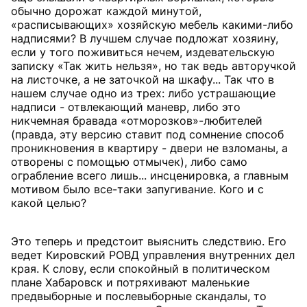
обычно дорожат каждой минутой,
«расписывающих» хозяйскую мебель какими-либо
надписями? В лучшем случае подложат хозяину,
если у того поживиться нечем, издевательскую
записку «Так жить нельзя», но так ведь авторучкой
на листочке, а не заточкой на шкафу... Так что в
нашем случае одно из трех: либо устрашающие
надписи - отвлекающий маневр, либо это
никчемная бравада «отморозков»-любителей
(правда, эту версию ставит под сомнение способ
проникновения в квартиру - двери не взломаны, а
отворены с помощью отмычек), либо само
ограбление всего лишь... инсценировка, а главным
мотивом было все-таки запугивание. Кого и с
какой целью?
Это теперь и предстоит выяснить следствию. Его
ведет Кировский РОВД управления внутренних дел
края. К слову, если спокойный в политическом
плане Хабаровск и потряхивают маленькие
предвыборные и послевыборные скандалы, то