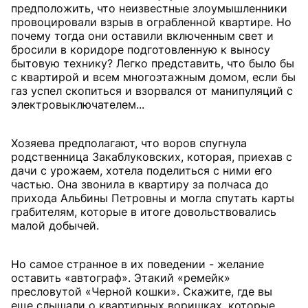
предположить, что неизвестные злоумышленники
провоцировали взрыв в ограбленной квартире. Но
почему тогда они оставили включенным свет и
бросили в коридоре подготовленную к выносу
бытовую технику? Легко представить, что было бы
с квартирой и всем многоэтажным домом, если бы
газ успел скопиться и взорвался от манипуляций с
электровыключателем...
Хозяева предполагают, что воров спугнула
родственница Закаблуковских, которая, приехав с
дачи с урожаем, хотела поделиться с ними его
частью. Она звонила в квартиру за полчаса до
прихода Альбины Петровны и могла спутать карты
грабителям, которые в итоге довольствовались
малой добычей.
Но самое странное в их поведении - желание
оставить «автограф». Этакий «ремейк»
пресловутой «Черной кошки». Скажите, где вы
еще слышали о квартирных воришках, которые