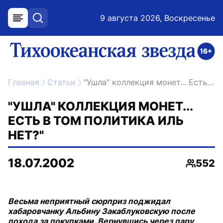
9 августа 2026, Воскресенье
меню
поиск
возрастное ограничение 16+
ссылка на главную
Главная
Статьи
"Ушла" коллекция монет... Есть в том политика иль нет?"
"УШЛА" КОЛЛЕКЦИЯ МОНЕТ...
ЕСТЬ В ТОМ ПОЛИТИКА ИЛЬ
НЕТ?"
18.07.2002
552
Просмо
Весьма неприятный сюрприз поджидал
хабаровчанку Альбину Закаблуковскую после
похода за покупками. Вернувшись через пару