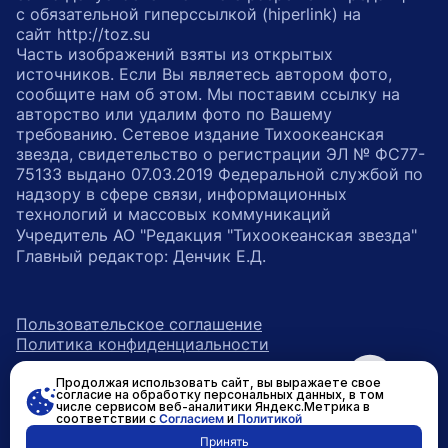
с обязательной гиперссылкой (hiperlink) на
сайт http://toz.su
Часть изображений взяты из открытых
источников. Если Вы являетесь автором фото,
сообщите нам об этом. Мы поставим ссылку на
авторство или удалим фото по Вашему
требованию. Сетевое издание Тихоокеанская
звезда, свидетельство о регистрации ЭЛ № ФС77-
75133 выдано 07.03.2019 Федеральной службой по
надзору в сфере связи, информационных
технологий и массовых коммуникаций
Учредитель АО "Редакция "Тихоокеанская звезда"
Главный редактор: Денчик Е.Д.
Пользовательское соглашение
Политика конфиденциальности
Продолжая использовать сайт, вы выражаете свое
возрастное ограничение 16+
ссылка на главную
согласие на обработку персональных данных, в том
числе сервисом веб-аналитики Яндекс.Метрика в
соответствии с
Согласием
и
Политикой
ссылка на страницу в Вконтакте
ссылка на страницу в Одно
ссылка на канал в Тел
Принять