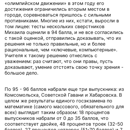
«олимпийском движении» в этом году его
достижения ограничились вторым местом в
городе, соревноваться пришлось с сильными
противниками. Многие из них, кстати, выросли в
том лицее: тесты нескольких сверстников
Михаила оценили в 94 балла, и не все согласились
с такой оценкой, отправились доказывать, что их
решения не только правильные, но и более
рациональные, чем «ключевые, компьютерные».
Учителя к такому решению отнеслись с
уважением: раз считают, что они правы, пусть
доказывают, умение отстоять свою точку зрения -
большое дело.
По 95 - 96 баллов набрали еще три выпускника: из
Комсомольска, Советской Гавани и Хабаровска. В
целом же результаты единого госэкзамена по
математике (самого массового, обязательного для
всех) выглядит таким образом: 18 процентов
выпускников набрали от 0 до 35 баллов, что
соответствует двойке, 48 процентов троек (32-50
баллов), 27 процентов четверок (51-70 баллов) и 7