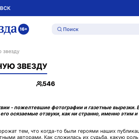
ОВСК
ю
ю звезду
ДНУЮ ЗВЕЗДУ
546
Просмотры
вии - пожелтевшие фотографии и газетные вырезки. В
его осязаемые отзвуки, как ни странно, именно этим и
орожат тем, что когда-то были героями наших публика
тными авторами. Как сложилась их судьба, какую роль