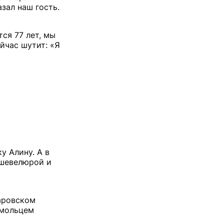
зал наш гость.
ся 77 лет, мы
ейчас шутит: «Я
у Алину. А в
 шевелюрой и
аровском
омольцем