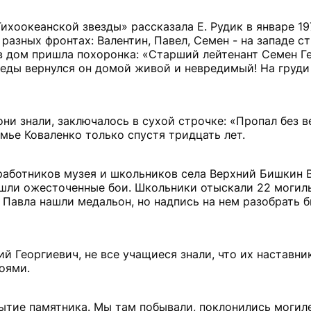
хоокеанской звезды» рассказала Е. Рудик в январе 197
разных фронтах: Валентин, Павел, Семен - на западе ст
 в дом пришла похоронка: «Старший лейтенант Семен Г
еды вернулся он домой живой и невредимый! На груди 
они знали, заключалось в сухой строчке: «Пропал без в
емье Коваленко только спустя тридцать лет.
 работников музея и школьников села Верхний Бишкин
м шли ожесточенные бои. Школьники отыскали 22 моги
У Павла нашли медальон, но надпись на нем разобрать 
й Георгиевич, не все учащиеся знали, что их наставни
роями.
рытие памятника. Мы там побывали, поклонились могиле