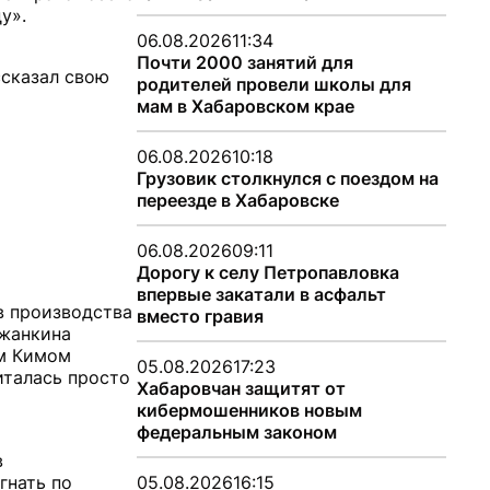
у».
06.08.2026
11:34
Почти 2000 занятий для
ссказал свою
родителей провели школы для
мам в Хабаровском крае
06.08.2026
10:18
Грузовик столкнулся с поездом на
переезде в Хабаровске
06.08.2026
09:11
Дорогу к селу Петропавловка
впервые закатали в асфальт
в производства
вместо гравия
ежанкина
ем Кимом
05.08.2026
17:23
италась просто
Хабаровчан защитят от
кибермошенников новым
федеральным законом
в
гнать по
05.08.2026
16:15