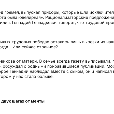
од гремел, выпускал приборы, которые шли исключитель
бота была ювелирная». Рационализаторские предложени
илия. Геннадий Геннадьевич говорит, что трудовой про
былых трудовых победах остались лишь вырезки из наш
гда... Или сейчас странное?
викова от матери. В семье всегда газету выписывали, 
, обсуждал с родными понравившиеся публикации. Мож
рое Геннадий наблюдал вместе с сыном, он и написал 
ором у нас стало больше.
 двух шагах от мечты