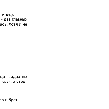
стиницы
 - два главных
сь. Хотя и не
нце тридцатых
яков», а отец
а и брат -