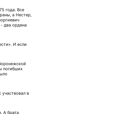
5 года. Все
раны, а Нестер,
еоргиевич
- два ордена
ести». И если
 Воронежской
лы погибших
было
к участвовал в
. А брата