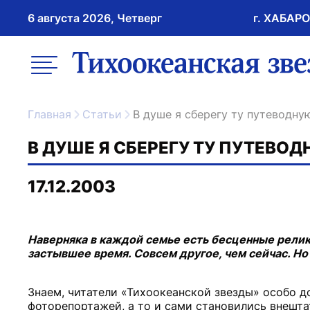
6 августа 2026, Четверг
г. ХАБАР
возрастное ограничение 16+
меню
ссылка на главну
Главная
Статьи
В душе я сберегу ту путеводну
В ДУШЕ Я СБЕРЕГУ ТУ ПУТЕВО
17.12.2003
Наверняка в каждой семье есть бесценные релик
застывшее время. Совсем другое, чем сейчас. Но 
Знаем, читатели «Тихоокеанской звезды» особо д
фоторепортажей, а то и сами становились внешта