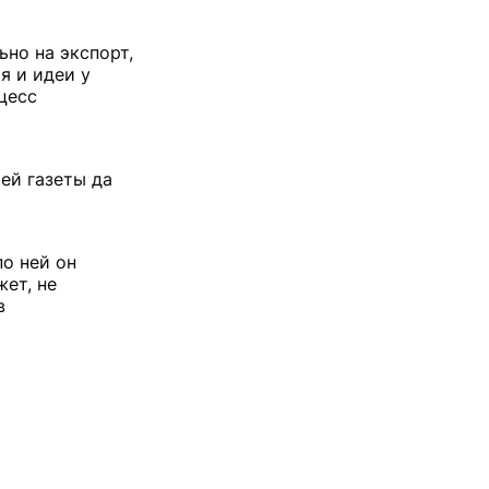
но на экспорт,
я и идеи у
цесс
ей газеты да
по ней он
ет, не
в