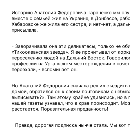
Историю Анатолия Федоровича Тараненко мы слу
вместе с семьей жил на Украине, в Донбассе, рабо
Хабаровске же жила его сестра, и нет-нет, а да
присылала.
- Заворачивала она эти деликатесы, только не об
«Тихоокеанская звезда». Я ее прочитывал от корк
переселению людей на Дальний Восток. Говорилос
профессии на Ургальском месторождении в почете
переехали, - вспоминает он.
Но Анатолий Федорович сначала решил съездить к 
домой, обратился он к своим почтовикам с небыв
выписывать?». Там этому крайне удивились, но в 
нашей газеты узнавал, что в крае происходит. Мож
расстается. Поразительная преданность!
- Правда, дорогая подписка нынче стала. Мы вот 