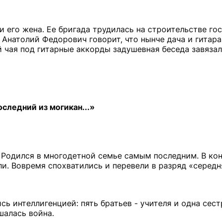
и его жена. Ее бригада трудилась на строительстве го
 Анатолий Федорович говорит, что нынче дача и гитара
й чая под гитарные аккорды задушевная беседа завязала
следний из могикан...»
. Родился в многодетной семье самым последним. В ко
ли. Вовремя спохватились и перевели в разряд «середн
ь интеллигенцией: пять братьев - учителя и одна сестр
шалась война.