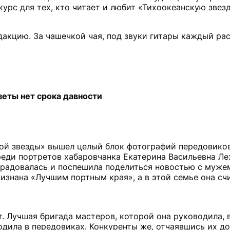
курс для тех, кто читает и любит «Тихоокеанскую звезд
дакцию. За чашечкой чая, под звуки гитары каждый ра
азеты нет срока давности
ской звезды» вышел целый блок фотографий передовико
среди портретов хабаровчанка Екатерина Васильевна Л
брадовалась и поспешила поделиться новостью с муж
ризнана «Лучшим портным края», а в этой семье она сч
от. Лучшая бригада мастеров, которой она руководила, 
дила в передовиках. Конкуренты же, отчаявшись их до