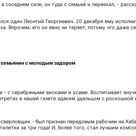
 соседнем селе, он туда с семьей и переехал, - расска
лся один Леонтий Георгиевич. 20 декабря ему исполнит
а. Впрочем, его он явно не теряет, потому что даже с
 семьянин с молодым задором
 - с серебряными висками и усами. Воспитывает внучк
ортретах в нашей газете эдаким удальцом с роскошной
ь-сверловщик - был признан передовым рабочим на Хаб
тилетки за три года! И, более того, стал лучшим комс