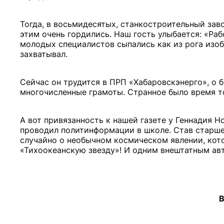
Тогда, в восьмидесятых, станкостроительный зав
этим очень гордились. Наш гость улыбается: «Ра
молодых специалистов сыпались как из рога изоб
захватывал.
Сейчас он трудится в ПРП «Хабаровскэнерго», о 
многочисленные грамоты. Странное было время то
А вот привязанность к нашей газете у Геннадия Но
проводил политинформации в школе. Став старше
случайно о необычном космическом явлении, кото
«Тихоокеанскую звезду»! И одним внештатным авт
В