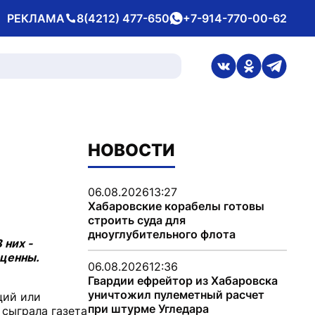
РЕКЛАМА
8(4212) 477-650
+7-914-770-00-62
Телефон
whatsApp
ссылка на стран
ссылка на 
ссылка
НОВОСТИ
06.08.2026
13:27
Хабаровские корабелы готовы
строить суда для
дноуглубительного флота
 них -
 ценны.
06.08.2026
12:36
Гвардии ефрейтор из Хабаровска
уничтожил пулеметный расчет
ций или
при штурме Угледара
 сыграла газета