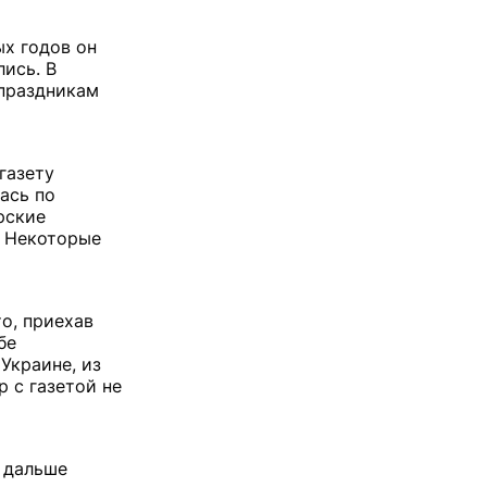
х годов он
лись. В
 праздникам
газету
ась по
рские
. Некоторые
о, приехав
бе
Украине, из
р с газетой не
и дальше