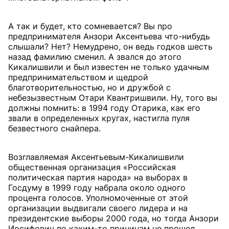
А так и будет, кто сомневается? Вы про
предпринимателя Анзори Аксентьева что-нибудь
слышали? Нет? Немудрено, он ведь годков шесть
назад фамилию сменил. А звался до этого
Кикалишвили и был известен не только удачным
предпринимательством и щедрой
благотворительностью, но и дружбой с
небезызвестным Отари Квантришвили. Ну, того вы
должны помнить: в 1994 году Отарика, как его
звали в определенных кругах, настигла пуля
безвестного снайпера.
Возглавляемая Аксентьевым-Кикалишвили
общественная организация «Российская
политическая партия народа» на выборах в
Госдуму в 1999 году набрала около одного
процента голосов. Уполномоченные от этой
организации выдвигали своего лидера и на
президентские выборы 2000 года, но тогда Анзори
Иосифович по каким-то причинам не прошел