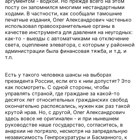
аргументом - водкой. Но прежде всего на этом
посту он запомнился многими нестандартными
ходами. В частности, как сообщали тамошние
печатные издания, Олег Александрович частенько
использовал правоохранительные органы в
качестве инструмента для давления на неугодных:
как-то - выезды с автоматчиками на отключение
света, оцепление элеватора, с которым у районной
администрации была финансовая тяжба, и т.д. и
т.п.
Есть у такого человека шансы на выборах
президента России, если его к ним допустят? Это
как посмотреть. С одной стороны, чтобы
управлять страной, где граждане за какой-то
десяток лет относительных гражданских свобод
окончательно распоясались, нужен как раз такой
крутой нрав. Но, с другой, Олег Александрович
здесь вовсе не оригинален - и при нынешнем
руководстве наше государство, согласитесь, в
анархии не погрязло, несмотря на запредельную
независимость Генпрокуратуры и Басманного, к