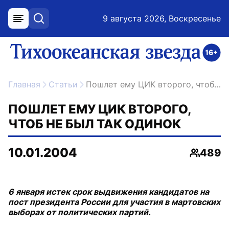
9 августа 2026, Воскресенье
меню
поиск
возрастное ограничение 16+
ссылка на главную
Главная
Статьи
Пошлет ему ЦИК второго, чтоб не был так одинок
ПОШЛЕТ ЕМУ ЦИК ВТОРОГО,
ЧТОБ НЕ БЫЛ ТАК ОДИНОК
10.01.2004
489
Просмо
6 января истек срок выдвижения кандидатов на
пост президента России для участия в мартовских
выборах от политических партий.