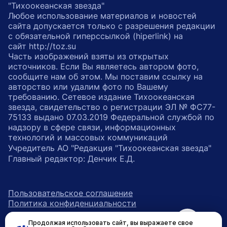
"Тихоокеанская звезда"
Любое использование материалов и новостей
сайта допускается только с разрешения редакции
с обязательной гиперссылкой (hiperlink) на
сайт http://toz.su
Часть изображений взяты из открытых
источников. Если Вы являетесь автором фото,
сообщите нам об этом. Мы поставим ссылку на
авторство или удалим фото по Вашему
требованию. Сетевое издание Тихоокеанская
звезда, свидетельство о регистрации ЭЛ № ФС77-
75133 выдано 07.03.2019 Федеральной службой по
надзору в сфере связи, информационных
технологий и массовых коммуникаций
Учредитель АО "Редакция "Тихоокеанская звезда"
Главный редактор: Денчик Е.Д.
Пользовательское соглашение
Политика конфиденциальности
Продолжая использовать сайт, вы выражаете свое
возрастное ограничение 16+
ссылка на главную