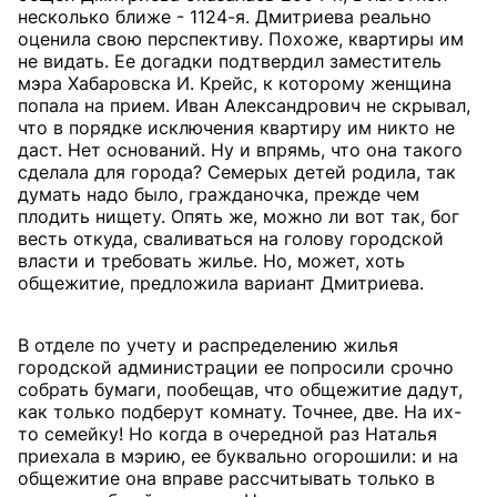
несколько ближе - 1124-я. Дмитриева реально
оценила свою перспективу. Похоже, квартиры им
не видать. Ее догадки подтвердил заместитель
мэра Хабаровска И. Крейс, к которому женщина
попала на прием. Иван Александрович не скрывал,
что в порядке исключения квартиру им никто не
даст. Нет оснований. Ну и впрямь, что она такого
сделала для города? Семерых детей родила, так
думать надо было, гражданочка, прежде чем
плодить нищету. Опять же, можно ли вот так, бог
весть откуда, сваливаться на голову городской
власти и требовать жилье. Но, может, хоть
общежитие, предложила вариант Дмитриева.
В отделе по учету и распределению жилья
городской администрации ее попросили срочно
собрать бумаги, пообещав, что общежитие дадут,
как только подберут комнату. Точнее, две. На их-
то семейку! Но когда в очередной раз Наталья
приехала в мэрию, ее буквально огорошили: и на
общежитие она вправе рассчитывать только в