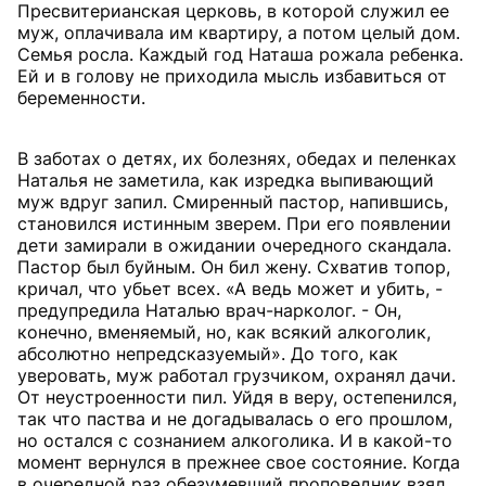
Пресвитерианская церковь, в которой служил ее
муж, оплачивала им квартиру, а потом целый дом.
Семья росла. Каждый год Наташа рожала ребенка.
Ей и в голову не приходила мысль избавиться от
беременности.
В заботах о детях, их болезнях, обедах и пеленках
Наталья не заметила, как изредка выпивающий
муж вдруг запил. Смиренный пастор, напившись,
становился истинным зверем. При его появлении
дети замирали в ожидании очередного скандала.
Пастор был буйным. Он бил жену. Схватив топор,
кричал, что убьет всех. «А ведь может и убить, -
предупредила Наталью врач-нарколог. - Он,
конечно, вменяемый, но, как всякий алкоголик,
абсолютно непредсказуемый». До того, как
уверовать, муж работал грузчиком, охранял дачи.
От неустроенности пил. Уйдя в веру, остепенился,
так что паства и не догадывалась о его прошлом,
но остался с сознанием алкоголика. И в какой-то
момент вернулся в прежнее свое состояние. Когда
в очередной раз обезумевший проповедник взял