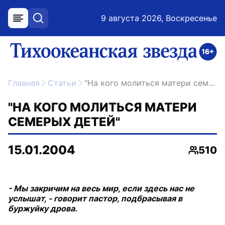
9 августа 2026, Воскресенье
меню
поиск
возрастное ограничение 16+
ссылка на главную
Главная
Статьи
"На кого молиться матери семерых детей"
"НА КОГО МОЛИТЬСЯ МАТЕРИ
СЕМЕРЫХ ДЕТЕЙ"
15.01.2004
510
Просмо
- Мы закричим на весь мир, если здесь нас не
услышат, - говорит пастор, подбрасывая в
буржуйку дрова.