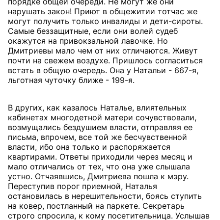
порядке общей очереди. Не могут же они
нарушать закон! Приют в общежитии тотчас же
могут получить только инвалиды и дети-сироты.
Самые беззащитные, если они волей судеб
окажутся на привокзальной лавочке. Но
Дмитриевы мало чем от них отличаются. Живут
почти на свежем воздухе. Пришлось согласиться
встать в общую очередь. Она у Натальи - 667-я,
льготная чуточку ближе - 199-я.
В других, как казалось Наталье, влиятельных
кабинетах многодетной матери сочувствовали,
возмущались бездушием власти, отправляя ее
письма, впрочем, все той же бесчувственной
власти, ибо она только и распоряжается
квартирами. Ответы приходили через месяц и
мало отличались от тех, что она уже слышала
устно. Отчаявшись, Дмитриева пошла к мэру.
Переступив порог приемной, Наталья
остановилась в нерешительности, боясь ступить
на ковер, постланный на паркете. Секретарь
строго спросила, к кому посетительница. Услышав