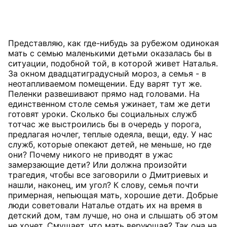
Представляю, как где-нибудь за рубежом одинокая
мать с семью маленькими детьми оказалась бы в
ситуации, подобной той, в которой живет Наталья.
За окном двадцатиградусный мороз, а семья - в
неотапливаемом помещении. Еду варят тут же.
Пеленки развешивают прямо над головами. На
единственном столе семья ужинает, там же дети
готовят уроки. Сколько бы социальных служб
тотчас же выстроились бы в очередь у порога,
предлагая ночлег, теплые одеяла, вещи, еду. У нас
служб, которые опекают детей, не меньше, но где
они? Почему никого не приводят в ужас
замерзающие дети? Или должна произойти
трагедия, чтобы все заговорили о Дмитриевых и
нашли, наконец, им угол? К слову, семья почти
примерная, непьющая мать, хорошие дети. Добрые
люди советовали Наталье отдать их на время в
детский дом, там лучше, но она и слышать об этом
не хочет. Смущает, что мать верующая? Так она на