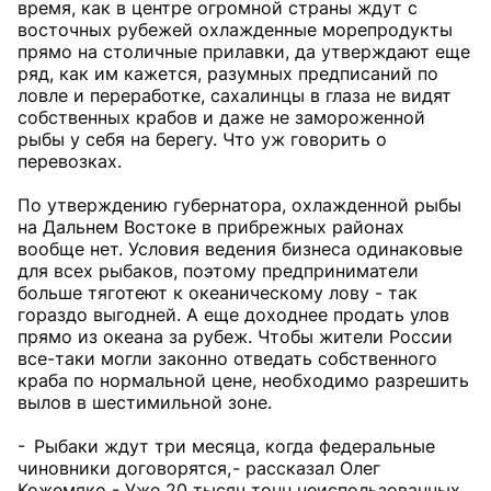
время, как в центре огромной страны ждут с
восточных рубежей охлажденные морепродукты
прямо на столичные прилавки, да утверждают еще
ряд, как им кажется, разумных предписаний по
ловле и переработке, сахалинцы в глаза не видят
собственных крабов и даже не замороженной
рыбы у себя на берегу. Что уж говорить о
перевозках.
По утверждению губернатора, охлажденной рыбы
на Дальнем Востоке в прибрежных районах
вообще нет. Условия ведения бизнеса одинаковые
для всех рыбаков, поэтому предприниматели
больше тяготеют к океаническому лову - так
гораздо выгодней. А еще доходнее продать улов
прямо из океана за рубеж. Чтобы жители России
все-таки могли законно отведать собственного
краба по нормальной цене, необходимо разрешить
вылов в шестимильной зоне.
- Рыбаки ждут три месяца, когда федеральные
чиновники договорятся, - рассказал Олег
Кожемяко. - Уже 20 тысяч тонн неиспользованных