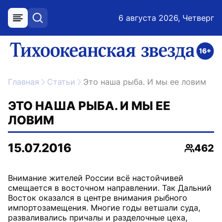
6 августа 2026, Четверг
меню
поиск
возрастное ограничение 16+
ссылка на главную
Главная
Статьи
Это наша рыба. И мы ее ловим
ЭТО НАША РЫБА. И МЫ ЕЕ
ЛОВИМ
15.07.2016
462
Просмо
Внимание жителей России всё настойчивей
смещается в восточном направлении. Так Дальний
Восток оказался в центре внимания рыбного
импортозамещения. Многие годы ветшали суда,
разваливались причалы и разделочные цеха,