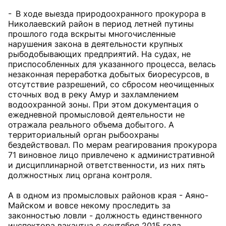
- В ходе выезда природоохранного прокурора в
Николаевский район в период летней путины
прошлого года вскрыты многочисленные
нарушения закона в деятельности крупных
рыбодобывающих предприятий. На судах, не
приспособленных для указанного процесса, велась
незаконная переработка добытых биоресурсов, в
отсутствие разрешений, со сбросом неочищенных
сточных вод в реку Амур и захламлением
водоохранной зоны. При этом документация о
ежедневной промысловой деятельности не
отражала реального объема добытого. А
территориальный орган рыбоохраны
бездействовал. По мерам реагирования прокурора
71 виновное лицо привлечено к административной
и дисциплинарной ответственности, из них пять
должностных лиц органа контроля.
А в одном из промысловых районов края - Аяно-
Майском и вовсе некому проследить за
законностью ловли - должность единственного
инспектора вакантна с сентября 2015 года.