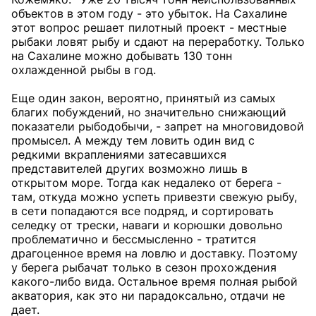
объектов в этом году - это убыток. На Сахалине
этот вопрос решает пилотный проект - местные
рыбаки ловят рыбу и сдают на переработку. Только
на Сахалине можно добывать 130 тонн
охлажденной рыбы в год.
Еще один закон, вероятно, принятый из самых
благих побуждений, но значительно снижающий
показатели рыбодобычи, - запрет на многовидовой
промысел. А между тем ловить один вид с
редкими вкраплениями затесавшихся
представителей других возможно лишь в
открытом море. Тогда как недалеко от берега -
там, откуда можно успеть привезти свежую рыбу,
в сети попадаются все подряд, и сортировать
селедку от трески, наваги и корюшки довольно
проблематично и бессмысленно - тратится
драгоценное время на ловлю и доставку. Поэтому
у берега рыбачат только в сезон прохождения
какого-либо вида. Остальное время полная рыбой
акватория, как это ни парадоксально, отдачи не
дает.