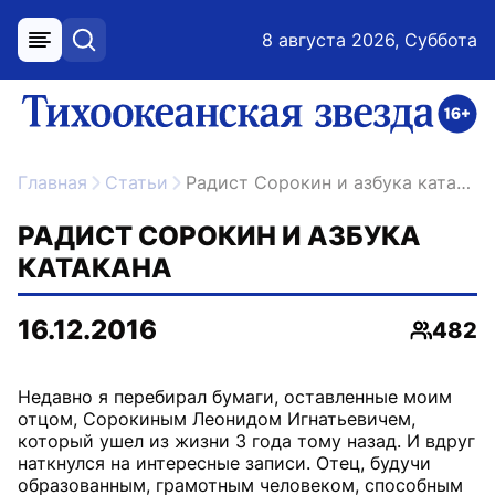
8 августа 2026, Суббота
меню
поиск
возрастное ограничение 16+
ссылка на главную
Главная
Статьи
Радист Сорокин и азбука катакана
РАДИСТ СОРОКИН И АЗБУКА
КАТАКАНА
16.12.2016
482
Просмо
Недавно я перебирал бумаги, оставленные моим
отцом, Сорокиным Леонидом Игнатьевичем,
который ушел из жизни 3 года тому назад. И вдруг
наткнулся на интересные записи. Отец, будучи
образованным, грамотным человеком, способным