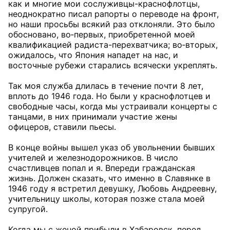
как и многие мои сослуживцы-краснофлотцы,
неоднократно писал рапорты о переводе на фронт,
но наши просьбы всякий раз отклоняли. Это было
обосновано, во‑первых, приобретенной моей
квалификацией радиста-перехватчика; во‑вторых,
ожидалось, что Япония нападет на нас, и
восточные рубежи старались всячески укреплять.
Так моя служба длилась в течение почти 8 лет,
вплоть до 1946 года. Но были у краснофлотцев и
свободные часы, когда мы устраивали концерты с
танцами, в них принимали участие жены
офицеров, ставили пьесы.
В конце войны вышел указ об увольнении бывших
учителей и железнодорожников. В число
счастливцев попал и я. Впереди гражданская
жизнь. Должен сказать, что именно в Славянке в
1946 году я встретил девушку, Любовь Андреевну,
учительницу школы, которая позже стала моей
супругой.
Когда мы с женой прибыли в Хабаровск, перед