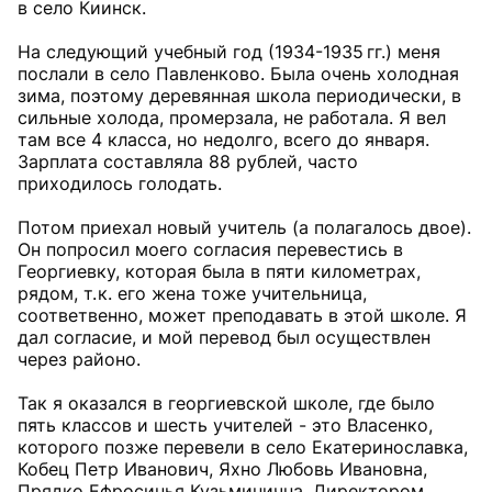
в село Киинск.
На следующий учебный год (1934-1935 гг.) меня
послали в село Павленково. Была очень холодная
зима, поэтому деревянная школа периодически, в
сильные холода, промерзала, не работала. Я вел
там все 4 класса, но недолго, всего до января.
Зарплата составляла 88 рублей, часто
приходилось голодать.
Потом приехал новый учитель (а полагалось двое).
Он попросил моего согласия перевестись в
Георгиевку, которая была в пяти километрах,
рядом, т. к. его жена тоже учительница,
соответвенно, может преподавать в этой школе. Я
дал согласие, и мой перевод был осуществлен
через районо.
Так я оказался в георгиевской школе, где было
пять классов и шесть учителей - это Власенко,
которого позже перевели в село Екатеринославка,
Кобец Петр Иванович, Яхно Любовь Ивановна,
Прядко Ефросинья Кузьминична. Директором