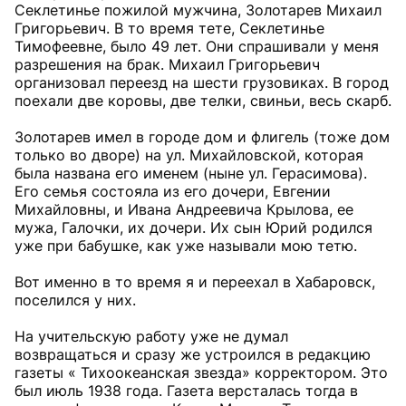
Секлетинье пожилой мужчина, Золотарев Михаил
Григорьевич. В то время тете, Секлетинье
Тимофеевне, было 49 лет. Они спрашивали у меня
разрешения на брак. Михаил Григорьевич
организовал переезд на шести грузовиках. В город
поехали две коровы, две телки, свиньи, весь скарб.
Золотарев имел в городе дом и флигель (тоже дом
только во дворе) на ул. Михайловской, которая
была названа его именем (ныне ул. Герасимова).
Его семья состояла из его дочери, Евгении
Михайловны, и Ивана Андреевича Крылова, ее
мужа, Галочки, их дочери. Их сын Юрий родился
уже при бабушке, как уже называли мою тетю.
Вот именно в то время я и переехал в Хабаровск,
поселился у них.
На учительскую работу уже не думал
возвращаться и сразу же устроился в редакцию
газеты « Тихоокеанская звезда» корректором. Это
был июль 1938 года. Газета версталась тогда в