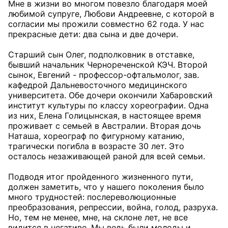
Мне в жизни во многом повезло благодаря моей
любимой супруге, Любови Андреевне, с которой в
согласии мы прожили совместно 62 года. У нас
прекрасные дети: два сына и две дочери.
Старший сын Олег, подполковник в отставке,
бывший начальник Чернореченской КЭЧ. Второй
сынок, Евгений - профессор-офтальмолог, зав.
кафедрой Дальневосточного медицинского
университета. Обе дочери окончили Хабаровский
институт культуры по классу хореографии. Одна
из них, Елена Голицынская, в настоящее время
проживает с семьей в Австралии. Вторая дочь
Наташа, хореограф по фигурному катанию,
трагически погибла в возрасте 30 лет. Это
осталось незаживающей раной для всей семьи.
Подводя итог пройденного жизненного пути,
должен заметить, что у нашего поколения было
много трудностей: послереволюционные
преобразования, репрессии, война, голод, разруха.
Но, тем не менее, мне, на склоне лет, не все
видится в негативе. Мы ведь были молоды и