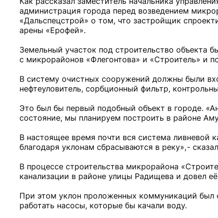
Как рассказал заместитель начальника управлени
администрация города перед возведением микро
«Дальспецстрой» о том, что застройщик спроект
арены «Ерофей».
Земельный участок под строительство объекта бы
с микрорайонов «Флегонтова» и «Строитель» и по
В систему очистных сооружений должны были вхо
нефтеуловитель, сорбционный фильтр, контрольный
Это был бы первый подобный объект в городе. «
состояние, мы планируем построить в районе Аму
В настоящее время почти вся система ливневой к
благодаря уклонам сбрасываются в реку», - сказал
В процессе строительства микрорайона «Строите
канализации в районе улицы Радищева и довел е
При этом уклон проложенных коммуникаций был с
работать насосы, которые бы качали воду.