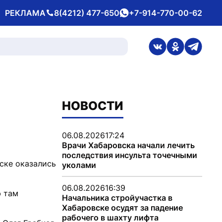
РЕКЛАМА
8(4212) 477-650
+7-914-770-00-62
Телефон
whatsApp
ссылка на стран
ссылка на 
ссылка
НОВОСТИ
06.08.2026
17:24
Врачи Хабаровска начали лечить
последствия инсульта точечными
ске оказались
уколами
06.08.2026
16:39
ю там
Начальника стройучастка в
Хабаровске осудят за падение
рабочего в шахту лифта