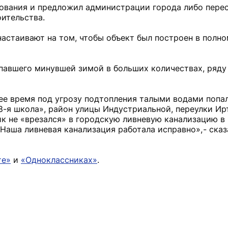
ования и предложил администрации города либо пере
оительства.
настаивают на том, чтобы объект был построен в полно
выпавшего минувшей зимой в больших количествах, ряд
щее время под угрозу подтопления талыми водами попа
8-я школа», район улицы Индустриальной, переулки И
к не «врезался» в городскую ливневую канализацию в
Наша ливневая канализация работала исправно», - сказ
те»
и
«Одноклассниках»
.