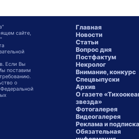
а"
Главная
оящем сайте,
Новости
"
Статьи
та
Вопрос дня
зательной
Постфактум
в. Если Вы
Некролог
 Мы поставим
Внимание, конкурс
 требованию.
Спецвыпуски
ьство о
Архив
 Федеральной
О газете «Тихоокеа
ных
звезда»
"
Фотогалерея
Видеогалерея
Реклама и подписк
Обязательная