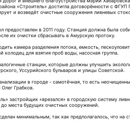
я дорог и внешнего благоустройства мэрии Хабаровска
района «Строитель» достигла договорённости с ФГУП
ирует и возведёт очистные сооружения ливневых стоко
л предоставлен в 2011 году. Станция должна была соб
сле их очистки сбрасывать в Амурскую протоку.
дить камера разделения потока, емкость, пескоуловит
 колодец для взятия проб воды, насосная группа.
Аналогичные станции, которые должны улучшить эколог
рского, Уссурийского бульваров и улицы Советской.
анализации в городе - самотёчная, то есть неочищенн
 Олег Грабков.
ль» застройщик «врезался» в городскую систему ливн
ё до места будущих очистных сооружений.
делан минимальным, так как предполагалось, что на с