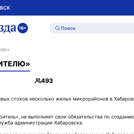
ОВСК
ю
елю»
ОИТЕЛЮ»
493
Просмотры
вых стоков несколько жилых микрорайонов в Хабаров
итель», не выполняет свои обязательства по создани
лужба администрации Хабаровска.