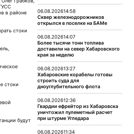
 Олег Грабков,
 ГУСС
06.08.2026
14:58
в в районе
Сквер железнодорожников
открылся в поселке на БАМе
ирать стоки
06.08.2026
14:07
Более тысячи тонн топлива
ель,
доставили на север Хабаровского
края за неделю
ическое
06.08.2026
13:27
Хабаровские корабелы готовы
строить суда для
ые стоки
дноуглубительного флота
06.08.2026
12:36
евой
Гвардии ефрейтор из Хабаровска
уничтожил пулеметный расчет
при штурме Угледара
танции будут
06.08.2026
11:34