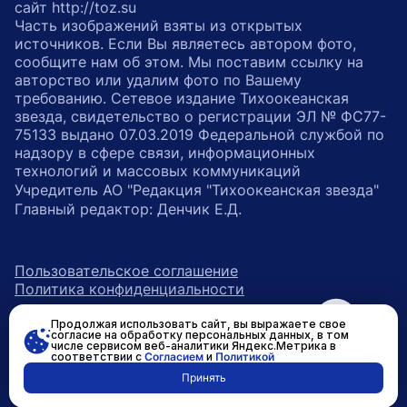
сайт http://toz.su
Часть изображений взяты из открытых
источников. Если Вы являетесь автором фото,
сообщите нам об этом. Мы поставим ссылку на
авторство или удалим фото по Вашему
требованию. Сетевое издание Тихоокеанская
звезда, свидетельство о регистрации ЭЛ № ФС77-
75133 выдано 07.03.2019 Федеральной службой по
надзору в сфере связи, информационных
технологий и массовых коммуникаций
Учредитель АО "Редакция "Тихоокеанская звезда"
Главный редактор: Денчик Е.Д.
Пользовательское соглашение
Политика конфиденциальности
Продолжая использовать сайт, вы выражаете свое
возрастное ограничение 16+
ссылка на главную
согласие на обработку персональных данных, в том
числе сервисом веб-аналитики Яндекс.Метрика в
соответствии с
Согласием
и
Политикой
ссылка на страницу в Вконтакте
ссылка на страницу в Одно
ссылка на канал в Тел
Принять
Разработано в
RASA