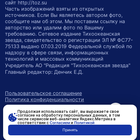
сайт http://toz.su
Часть изображений взяты из открытых
источников. Если Вы являетесь автором фото,
сообщите нам об этом. Мы поставим ссылку на
авторство или удалим фото по Вашему
требованию. Сетевое издание Тихоокеанская
звезда, свидетельство о регистрации ЭЛ № ФС77-
75133 выдано 07.03.2019 Федеральной службой по
надзору в сфере связи, информационных
технологий и массовых коммуникаций
Учредитель АО "Редакция "Тихоокеанская звезда"
Главный редактор: Денчик Е.Д.
Пользовательское соглашение
Политика конфиденциальности
Продолжая использовать сайт, вы выражаете свое
возрастное ограничение 16+
ссылка на главную
согласие на обработку персональных данных, в том
числе сервисом веб-аналитики Яндекс.Метрика в
соответствии с
Согласием
и
Политикой
ссылка на страницу в Вконтакте
ссылка на страницу в Одно
ссылка на канал в Тел
Принять
Разработано в
RASA