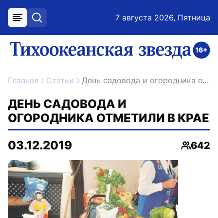
7 августа 2026, Пятница
меню
поиск
возрастное ограничение 16+
ссылка на главную
Главная
Статьи
День садовода и огородника отметили в крае
ДЕНЬ САДОВОДА И
ОГОРОДНИКА ОТМЕТИЛИ В КРАЕ
03.12.2019
642
Просмо